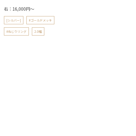
右：16,000円～
[シルバー]
#ゴールドメッキ
#ねじりリング
2.0幅