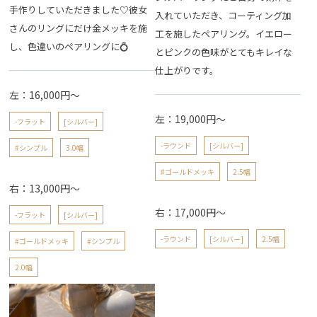
手作りしていただきました♡彼女
入れていただき、コーティング加
さんのリングにだけ金メッキを施
工を施したペアリング。イエロー
し、色違いのペアリングに💍
とピンクの色味がとてもキレイな
仕上がりです。
左：16,000円～
左：19,000円～
-フラット
[シルバー]
-ラウンド
[シルバー]
#シンプル
3.0幅
#ゴールドメッキ
2.5幅
右：13,000円～
右：17,000円～
-フラット
[シルバー]
-ラウンド
[シルバー]
2.5幅
#ゴールドメッキ
#シンプル
2.0幅