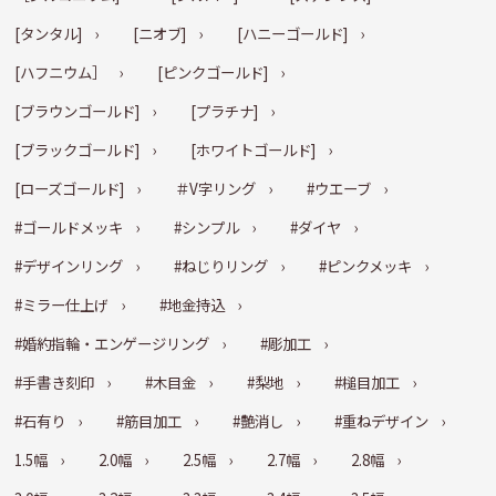
[タンタル]
[ニオブ]
[ハニーゴールド]
[ハフニウム］
[ピンクゴールド]
[ブラウンゴールド]
[プラチナ]
[ブラックゴールド]
[ホワイトゴールド]
[ローズゴールド]
＃V字リング
#ウエーブ
#ゴールドメッキ
#シンプル
#ダイヤ
#デザインリング
#ねじりリング
#ピンクメッキ
#ミラー仕上げ
#地金持込
#婚約指輪・エンゲージリング
#彫加工
#手書き刻印
#木目金
#梨地
#槌目加工
#石有り
#筋目加工
#艶消し
#重ねデザイン
1.5幅
2.0幅
2.5幅
2.7幅
2.8幅