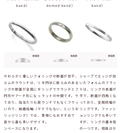
band）
domed band）
band）
やわらかく優しいフォ
リングの断面が若干、
シャープでエッジが効
ルムのラウンドは、リ
半円状に膨らみのある
いたフォルムのフラッ
ングの断面が全周に半
リングでラウンドとフ
トは、リングの表面が
円形やアーチ形になっ
ラットの中間です。ラ
平で、断面が四角くな
ており、指当たりも良
ウンドでもなくフラッ
っており、全周同幅の
いので、結婚指輪（マ
トでもない、というお
リングです。ファッシ
リッジリング）では、
客様にもおすすめで
ョンリングでも多いで
昔から最も多いデザイ
す。
すが、リングの基本型
ンベースになります。
の一つです。用語はか