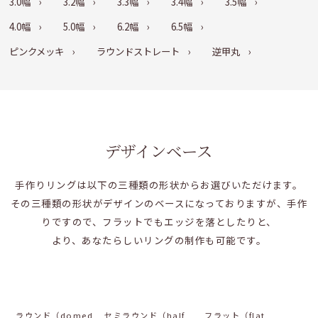
3.0幅
3.2幅
3.3幅
3.4幅
3.5幅
4.0幅
5.0幅
6.2幅
6.5幅
ピンクメッキ
ラウンドストレート
逆甲丸
デザインベース
手作りリングは以下の三種類の形状からお選びいただけます。
その三種類の形状がデザインのベースになっておりますが、手作
りですので、フラットでもエッジを落としたりと、
より、あなたらしいリングの制作も可能です。
ラウンド（domed
セミラウンド（half
フラット（flat