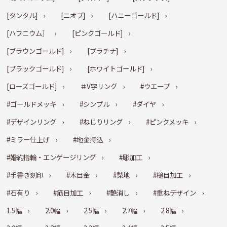
[タンタル]
[ニオブ]
[ハニーゴールド]
[ハフニウム］
[ピンクゴールド]
[ブラウンゴールド]
[プラチナ]
[ブラックゴールド]
[ホワイトゴールド]
[ローズゴールド]
＃V字リング
#ウエーブ
#ゴールドメッキ
#シンプル
#ダイヤ
#デザインリング
#ねじりリング
#ピンクメッキ
#ミラー仕上げ
#地金持込
#婚約指輪・エンゲージリング
#彫加工
#手書き刻印
#木目金
#梨地
#槌目加工
#石有り
#筋目加工
#艶消し
#重ねデザイン
1.5幅
2.0幅
2.5幅
2.7幅
2.8幅