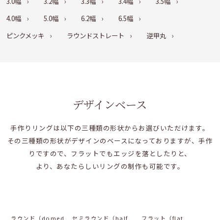
3.0幅
3.2幅
3.3幅
3.4幅
3.5幅
4.0幅
5.0幅
6.2幅
6.5幅
ピンクメッキ
ラウンドストレート
逆甲丸
デザインベース
手作りリングは以下の三種類の形状からお選びいただけます。
その三種類の形状がデザインのベースになっておりますが、手作
りですので、フラットでもエッジを落としたりと、
より、あなたらしいリングの制作も可能です。
ラウンド（domed
セミラウンド（half
フラット（flat