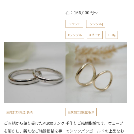
右：166,000円～
-ラウンド
[タンタル]
#シンプル
#ダイヤ
1.5幅
金属加工(鍛造)製法
金属加工(鍛造)製法
ご両親から譲り受けたPt900リング
手作りご結婚指輪です。ウェーブ
を溶かし、新たなご結婚指輪を手
でシャンパンゴールドの上品なお