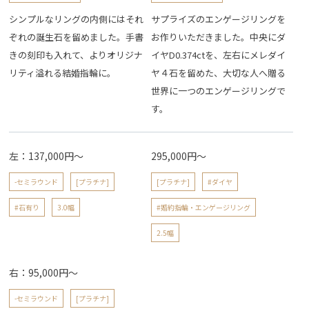
シンプルなリングの内側にはそれ
サプライズのエンゲージリングを
ぞれの誕生石を留めました。手書
お作りいただきました。中央にダ
きの刻印も入れて、よりオリジナ
イヤD0.374ctを、左右にメレダイ
リティ溢れる結婚指輪に。
ヤ４石を留めた、大切な人へ贈る
世界に一つのエンゲージリングで
す。
左：137,000円～
295,000円～
-セミラウンド
[プラチナ]
[プラチナ]
#ダイヤ
#石有り
3.0幅
#婚約指輪・エンゲージリング
2.5幅
右：95,000円～
-セミラウンド
[プラチナ]