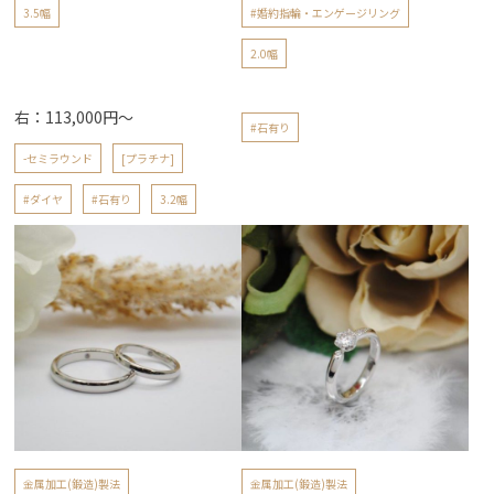
3.5幅
#婚約指輪・エンゲージリング
2.0幅
右：113,000円～
#石有り
-セミラウンド
[プラチナ]
#ダイヤ
#石有り
3.2幅
金属加工(鍛造)製法
金属加工(鍛造)製法