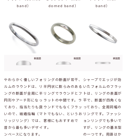
band）
domed band）
band）
やわらかく優しいフォ
リングの断面が若干、
シャープでエッジが効
ルムのラウンドは、リ
半円状に膨らみのある
いたフォルムのフラッ
ングの断面が全周に半
リングでラウンドとフ
トは、リングの表面が
円形やアーチ形になっ
ラットの中間です。ラ
平で、断面が四角くな
ており、指当たりも良
ウンドでもなくフラッ
っており、全周同幅の
いので、結婚指輪（マ
トでもない、というお
リングです。ファッシ
リッジリング）では、
客様にもおすすめで
ョンリングでも多いで
昔から最も多いデザイ
す。
すが、リングの基本型
ンベースになります。
の一つです。用語はか