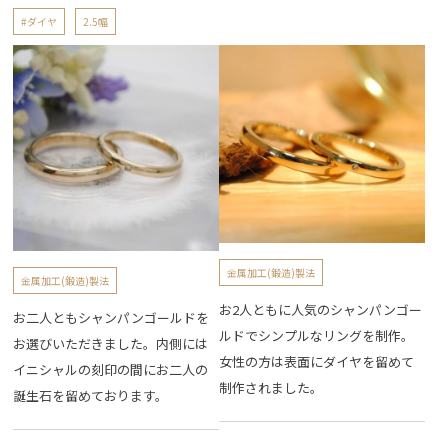
#ダイヤ
2.5幅
金属加工(鍛造)製法
金属加工(鍛造)製法
お2人ともに人気のシャンパンゴー
お二人ともシャンパンゴールドを
ルドでシンプルなリングを制作。
お選びいただきました。内側には
女性の方は表面にダイヤを留めて
イニシャルの刻印の間にお二人の
制作されました。
誕生石を留めております。