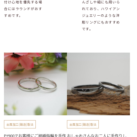
付け心地を優先する場
んざしや紐にも用いら
合にはラウンドがおす
れており、ハワイアン
すめです。
ジュエリーのような洋
彫リングにもおすすめ
です。
金属加工(鍛造)製法
金属加工(鍛造)製法
Pt900でお客様にご結婚指輪を手作
おしゃれさんなお二人に手作りし