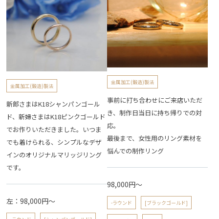
金属加工(鍛造)製法
金属加工(鍛造)製法
事前に打ち合わせにご来店いただ
新郎さまはK18シャンパンゴール
き、制作日当日に持ち帰りでの対
ド、新婦さまはK18ピンクゴールド
応。
でお作りいただきました。いつま
最後まで、女性用のリング素材を
でも着けられる、シンプルなデザ
悩んでの制作リング
インのオリジナルマリッジリング
です。
98,000円～
左：98,000円～
-ラウンド
[ブラックゴールド]