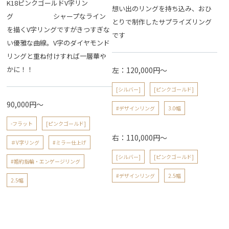
K18ピンクゴールドV字リン
想い出のリングを持ち込み、おひ
グ シャープなライン
とりで制作したサプライズリング
を描くV字リングですがきつすぎな
です
い優雅な曲線。V字のダイヤモンド
リングと重ね付けすれば一層華や
かに！！
左：120,000円〜
[シルバー]
[ピンクゴールド]
90,000円～
#デザインリング
3.0幅
-フラット
[ピンクゴールド]
右：110,000円〜
＃V字リング
#ミラー仕上げ
[シルバー]
[ピンクゴールド]
#婚約指輪・エンゲージリング
#デザインリング
2.5幅
2.5幅