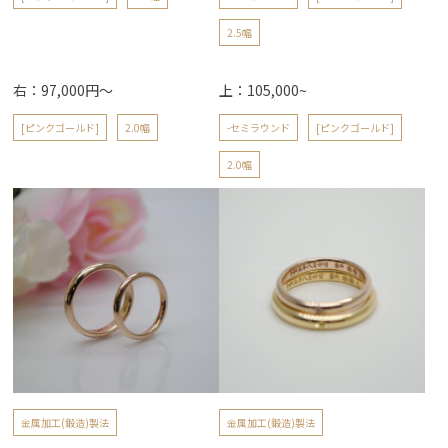
2.5幅
右：97,000円～
上：105,000~
[ピンクゴールド]
2.0幅
-セミラウンド
[ピンクゴールド]
2.0幅
金属加工(鍛造)製法
金属加工(鍛造)製法