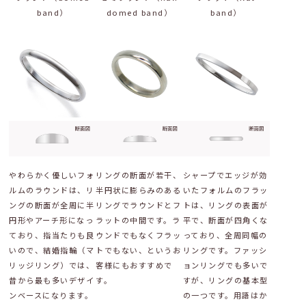
band）
domed band）
band）
やわらかく優しいフォ
リングの断面が若干、
シャープでエッジが効
ルムのラウンドは、リ
半円状に膨らみのある
いたフォルムのフラッ
ングの断面が全周に半
リングでラウンドとフ
トは、リングの表面が
円形やアーチ形になっ
ラットの中間です。ラ
平で、断面が四角くな
ており、指当たりも良
ウンドでもなくフラッ
っており、全周同幅の
いので、結婚指輪（マ
トでもない、というお
リングです。ファッシ
リッジリング）では、
客様にもおすすめで
ョンリングでも多いで
昔から最も多いデザイ
す。
すが、リングの基本型
ンベースになります。
の一つです。用語はか