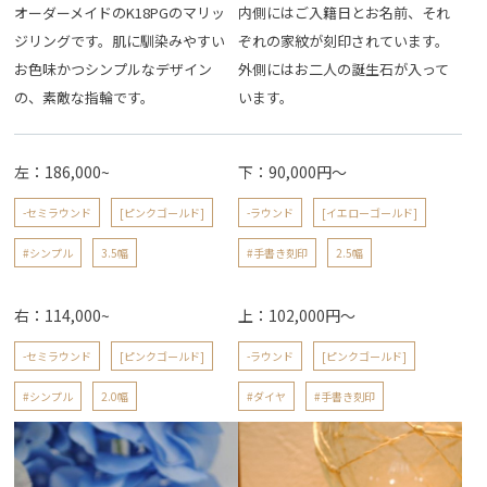
オーダーメイドのK18PGのマリッ
内側にはご入籍日とお名前、それ
ジリングです。肌に馴染みやすい
ぞれの家紋が刻印されています。
お色味かつシンプルなデザイン
外側にはお二人の誕生石が入って
の、素敵な指輪です。
います。
左：186,000~
下：90,000円～
-セミラウンド
[ピンクゴールド]
-ラウンド
[イエローゴールド]
#シンプル
3.5幅
#手書き刻印
2.5幅
右：114,000~
上：102,000円～
-セミラウンド
[ピンクゴールド]
-ラウンド
[ピンクゴールド]
#シンプル
2.0幅
#ダイヤ
#手書き刻印