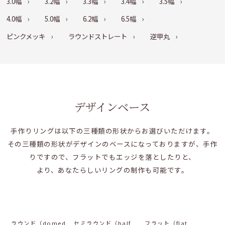
3.0幅
3.2幅
3.3幅
3.4幅
3.5幅
4.0幅
5.0幅
6.2幅
6.5幅
ピンクメッキ
ラウンドストレート
逆甲丸
デザインベース
手作りリングは以下の三種類の形状からお選びいただけます。
その三種類の形状がデザインのベースになっておりますが、手作
りですので、フラットでもエッジを落としたりと、
より、あなたらしいリングの制作も可能です。
ラウンド（domed
セミラウンド（half
フラット（flat