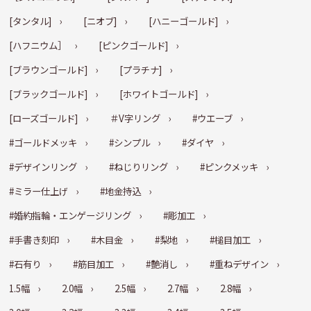
[タンタル]
[ニオブ]
[ハニーゴールド]
[ハフニウム］
[ピンクゴールド]
[ブラウンゴールド]
[プラチナ]
[ブラックゴールド]
[ホワイトゴールド]
[ローズゴールド]
＃V字リング
#ウエーブ
#ゴールドメッキ
#シンプル
#ダイヤ
#デザインリング
#ねじりリング
#ピンクメッキ
#ミラー仕上げ
#地金持込
#婚約指輪・エンゲージリング
#彫加工
#手書き刻印
#木目金
#梨地
#槌目加工
#石有り
#筋目加工
#艶消し
#重ねデザイン
1.5幅
2.0幅
2.5幅
2.7幅
2.8幅