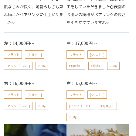
肌なじみが良く、可愛らしさも兼
工をしていただきました💍表面の
ね備えたペアリングに仕上がりま
お揃いの模様がペアリングの良さ
した✨
を引き立てていますね✨
左：14,000円～
左：17,000円～
-フラット
[シルバー]
-フラット
[シルバー]
[ピンクゴールド]
2.5幅
#槌目加工
#艶消し
2.5幅
右：16,000円～
右：15,000円～
-フラット
[シルバー]
-フラット
[シルバー]
[ピンクゴールド]
2.0幅
[ピンクゴールド]
#槌目加工
2.0幅