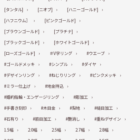
[タンタル]
[ニオブ]
[ハニーゴールド]
[ハフニウム］
[ピンクゴールド]
[ブラウンゴールド]
[プラチナ]
[ブラックゴールド]
[ホワイトゴールド]
[ローズゴールド]
＃V字リング
#ウエーブ
#ゴールドメッキ
#シンプル
#ダイヤ
#デザインリング
#ねじりリング
#ピンクメッキ
#ミラー仕上げ
#地金持込
#婚約指輪・エンゲージリング
#彫加工
#手書き刻印
#木目金
#梨地
#槌目加工
#石有り
#筋目加工
#艶消し
#重ねデザイン
1.5幅
2.0幅
2.5幅
2.7幅
2.8幅