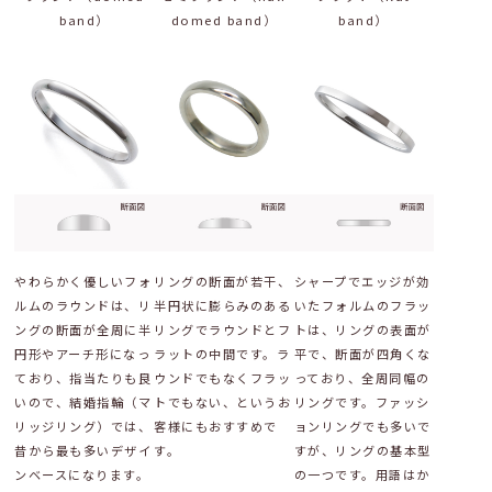
band）
domed band）
band）
やわらかく優しいフォ
リングの断面が若干、
シャープでエッジが効
ルムのラウンドは、リ
半円状に膨らみのある
いたフォルムのフラッ
ングの断面が全周に半
リングでラウンドとフ
トは、リングの表面が
円形やアーチ形になっ
ラットの中間です。ラ
平で、断面が四角くな
ており、指当たりも良
ウンドでもなくフラッ
っており、全周同幅の
いので、結婚指輪（マ
トでもない、というお
リングです。ファッシ
リッジリング）では、
客様にもおすすめで
ョンリングでも多いで
昔から最も多いデザイ
す。
すが、リングの基本型
ンベースになります。
の一つです。用語はか