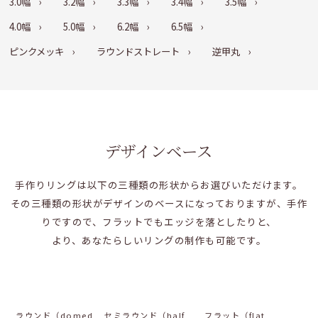
3.0幅
3.2幅
3.3幅
3.4幅
3.5幅
4.0幅
5.0幅
6.2幅
6.5幅
ピンクメッキ
ラウンドストレート
逆甲丸
デザインベース
手作りリングは以下の三種類の形状からお選びいただけます。
その三種類の形状がデザインのベースになっておりますが、手作
りですので、フラットでもエッジを落としたりと、
より、あなたらしいリングの制作も可能です。
ラウンド（domed
セミラウンド（half
フラット（flat