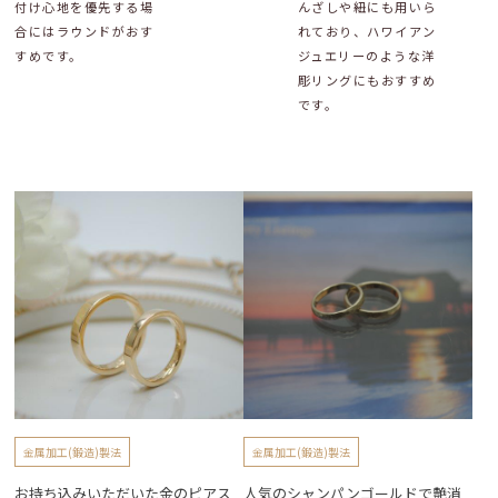
付け心地を優先する場
んざしや紐にも用いら
合にはラウンドがおす
れており、ハワイアン
すめです。
ジュエリーのような洋
彫リングにもおすすめ
です。
金属加工(鍛造)製法
金属加工(鍛造)製法
お持ち込みいただいた金のピアス
人気のシャンパンゴールドで艶消