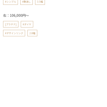
#シンプル
#艶消し
3.5幅
右：106,000円〜
[プラチナ]
#ダイヤ
#デザインリング
2.8幅