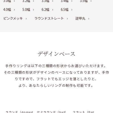
3.0幅
3.2幅
3.3幅
3.4幅
3.5幅
4.0幅
5.0幅
6.2幅
6.5幅
ピンクメッキ
ラウンドストレート
逆甲丸
デザインベース
手作りリングは以下の三種類の形状からお選びいただけます。
その三種類の形状がデザインのベースになっておりますが、手作
りですので、フラットでもエッジを落としたりと、
より、あなたらしいリングの制作も可能です。
ラウンド（domed
セミラウンド（half
フラット（flat