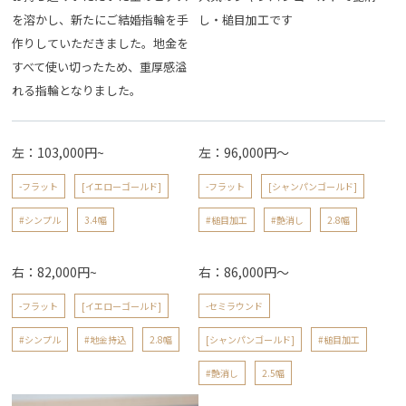
を溶かし、新たにご結婚指輪を手
し・槌目加工です
作りしていただきました。地金を
すべて使い切ったため、重厚感溢
れる指輪となりました。
左：103,000円~
左：96,000円〜
-フラット
[イエローゴールド]
-フラット
[シャンパンゴールド]
#シンプル
3.4幅
#槌目加工
#艶消し
2.8幅
右：82,000円~
右：86,000円〜
-フラット
[イエローゴールド]
-セミラウンド
#シンプル
#地金持込
2.8幅
[シャンパンゴールド]
#槌目加工
#艶消し
2.5幅