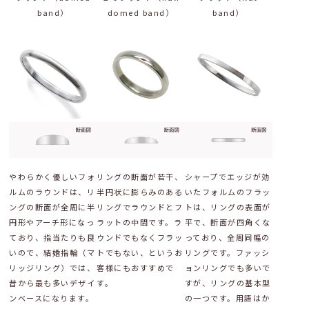
band）
domed band）
band）
やわらかく優しいフォ
リングの断面が若干、
シャープでエッジが効
ルムのラウンドは、リ
半円状に膨らみのある
いたフォルムのフラッ
ングの断面が全周に半
リングでラウンドとフ
トは、リングの表面が
円形やアーチ形になっ
ラットの中間です。ラ
平で、断面が四角くな
ており、指当たりも良
ウンドでもなくフラッ
っており、全周同幅の
いので、結婚指輪（マ
トでもない、というお
リングです。ファッシ
リッジリング）では、
客様にもおすすめで
ョンリングでも多いで
昔から最も多いデザイ
す。
すが、リングの基本型
ンベースになります。
の一つです。用語はか