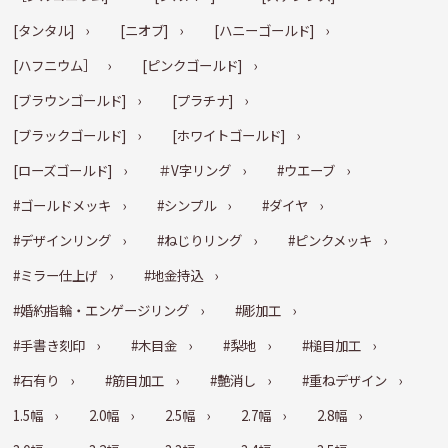
[タンタル]
[ニオブ]
[ハニーゴールド]
[ハフニウム］
[ピンクゴールド]
[ブラウンゴールド]
[プラチナ]
[ブラックゴールド]
[ホワイトゴールド]
[ローズゴールド]
＃V字リング
#ウエーブ
#ゴールドメッキ
#シンプル
#ダイヤ
#デザインリング
#ねじりリング
#ピンクメッキ
#ミラー仕上げ
#地金持込
#婚約指輪・エンゲージリング
#彫加工
#手書き刻印
#木目金
#梨地
#槌目加工
#石有り
#筋目加工
#艶消し
#重ねデザイン
1.5幅
2.0幅
2.5幅
2.7幅
2.8幅