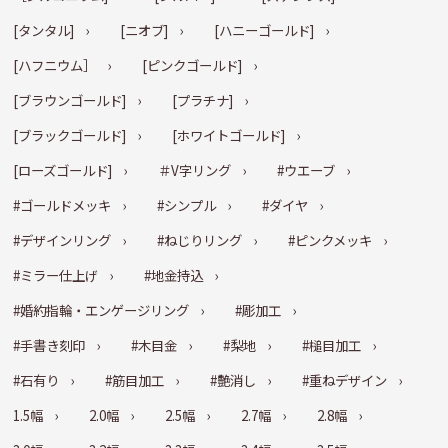
[タンタル]
[ニオブ]
[ハニーゴールド]
[ハフニウム］
[ピンクゴールド]
[ブラウンゴールド]
[プラチナ]
[ブラックゴールド]
[ホワイトゴールド]
[ローズゴールド]
＃V字リング
#ウエーブ
#ゴールドメッキ
#シンプル
#ダイヤ
#デザインリング
#ねじりリング
#ピンクメッキ
#ミラー仕上げ
#地金持込
#婚約指輪・エンゲージリング
#彫加工
#手書き刻印
#木目金
#梨地
#槌目加工
#石有り
#筋目加工
#艶消し
#重ねデザイン
1.5幅
2.0幅
2.5幅
2.7幅
2.8幅