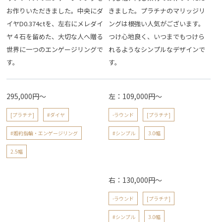
お作りいただきました。中央にダ
きました。プラチナのマリッジリ
イヤD0.374ctを、左右にメレダイ
ングは根強い人気がございます。
ヤ４石を留めた、大切な人へ贈る
つけ心地良く、いつまでもつけら
世界に一つのエンゲージリングで
れるようなシンプルなデザインで
す。
す。
295,000円～
左：109,000円～
[プラチナ]
#ダイヤ
-ラウンド
[プラチナ]
#婚約指輪・エンゲージリング
#シンプル
3.0幅
2.5幅
右：130,000円～
-ラウンド
[プラチナ]
#シンプル
3.0幅