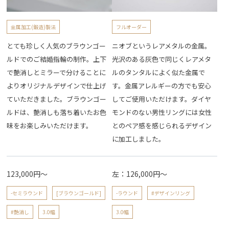
金属加工(鍛造)製法
フルオーダー
とても珍しく人気のブラウンゴー
ニオブというレアメタルの金属。
ルドでのご結婚指輪の制作。上下
光沢のある灰色で同じくレアメタ
で艶消しとミラーで分けることに
ルのタンタルによく似た金属で
よりオリジナルデザインで仕上げ
す。金属アレルギーの方でも安心
ていただきました。ブラウンゴー
してご使用いただけます。ダイヤ
ルドは、艶消しも落ち着いたお色
モンドのない男性リングには女性
味をお楽しみいただけます。
とのペア感を感じられるデザイン
に加工しました。
123,000円～
左：126,000円～
-セミラウンド
[ブラウンゴールド]
-ラウンド
#デザインリング
#艶消し
3.0幅
3.0幅