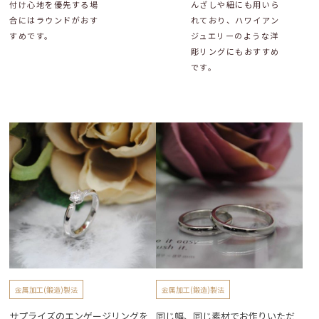
付け心地を優先する場
んざしや紐にも用いら
合にはラウンドがおす
れており、ハワイアン
すめです。
ジュエリーのような洋
彫リングにもおすすめ
です。
金属加工(鍛造)製法
金属加工(鍛造)製法
サプライズのエンゲージリングを
同じ幅、同じ素材でお作りいただ