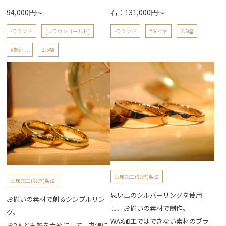
94,000円～
右：131,000円～
-ラウンド
[ブラウンゴールド]
-ラウンド
#ダイヤ
2.5幅
#艶消し
2.5幅
金属加工(鍛造)製法
金属加工(鍛造)製法
思い出のシルバーリングを使用
お揃いの素材で創るシンプルリン
し、お揃いの素材で制作。
グ。
WAX加工ではできない素材のブラ
お2人とも幅を太めにして、内側に