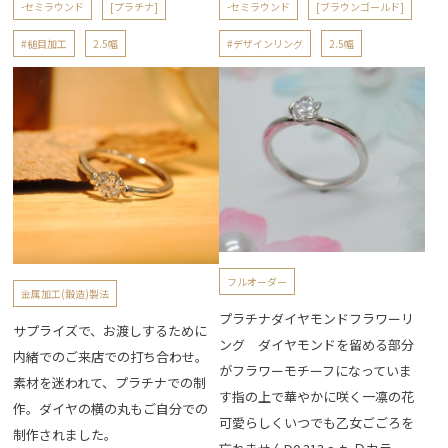
-セミラウンド
[プラチナ]
-セミラウンド
[ブラウンゴールド]
#槌目加工
2.5幅
#デザインリング
2.5幅
フルオーダー
金属加工(鍛造)製法
プラチナダイヤモンドフラワーリ
サプライズで、お渡しするために
ング ダイヤモンドを留める部分
内緒でのご来店での打ち合わせ。
がフラワーモチーフになっていま
素材を迷われて、プラチナでの制
す指の上で華やかに咲く一凛の花
作。ダイヤの横の丸もご自分での
可愛らしくいつでも乙女ごごろを
制作されました。