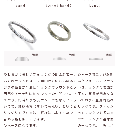
band）
domed band）
band）
やわらかく優しいフォ
リングの断面が若干、
シャープでエッジが効
ルムのラウンドは、リ
半円状に膨らみのある
いたフォルムのフラッ
ングの断面が全周に半
リングでラウンドとフ
トは、リングの表面が
円形やアーチ形になっ
ラットの中間です。ラ
平で、断面が四角くな
ており、指当たりも良
ウンドでもなくフラッ
っており、全周同幅の
いので、結婚指輪（マ
トでもない、というお
リングです。ファッシ
リッジリング）では、
客様にもおすすめで
ョンリングでも多いで
昔から最も多いデザイ
す。
すが、リングの基本型
ンベースになります。
の一つです。用語はか