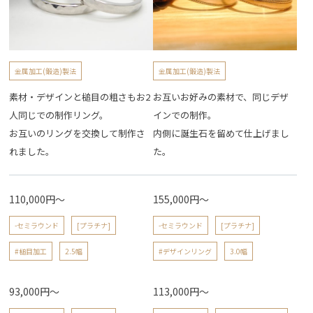
金属加工(鍛造)製法
金属加工(鍛造)製法
素材・デザインと槌目の粗さもお2
お互いお好みの素材で、同じデザ
人同じでの制作リング。
インでの制作。
お互いのリングを交換して制作さ
内側に誕生石を留めて仕上げまし
れました。
た。
110,000円～
155,000円～
-セミラウンド
[プラチナ]
-セミラウンド
[プラチナ]
#槌目加工
2.5幅
#デザインリング
3.0幅
93,000円～
113,000円～