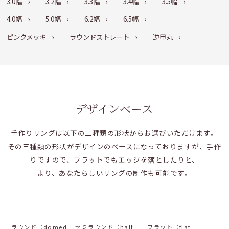
3.0幅
3.2幅
3.3幅
3.4幅
3.5幅
4.0幅
5.0幅
6.2幅
6.5幅
ピンクメッキ
ラウンドストレート
逆甲丸
デザインベース
手作りリングは以下の三種類の形状からお選びいただけます。
その三種類の形状がデザインのベースになっておりますが、手作
りですので、フラットでもエッジを落としたりと、
より、あなたらしいリングの制作も可能です。
ラウンド（domed
セミラウンド（half
フラット（flat