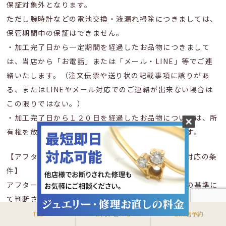
保証対象外となります。
ただし腕時計などの電池交換・液漏れ掃除につきましては、
保管期間中の保証はできません。
・加工完了日から一定期間を経過したお品物につきまして
は、当店から「お電話」または「メール・LINE」等でご連
絡いたします。（注文伝票や送り状の記載事項に誤りがあ
る、またはLINEやメール対応でのご連絡が出来ない場合は
この限りではない。）
・加工完了日から１２０日を経過したお品物については、所
有権を放棄したものとみなし、廃棄処分といたします。
【アフターサービス対応期間と、アフターサービス対応の条
件】
アフターサービス対応につきましての判断は、当店の基準に
て判断させていただきます。
アフターサービス対応をご希望の場合は、お品物を拝見させ
TEL
お問い合わせ
ご来店予約