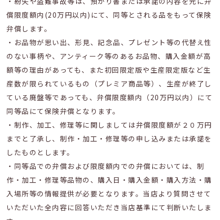
・紛失や盗難事故等は、預かり書または承諾の内容を元に弁
償限度額内(20万円以内)にて、同等とされる品をもって保険
弁償します。
・お品物が思い出、形見、記念品、プレゼント等の代替え性
のない事柄や、アンティーク等のあるお品物、購入金額が高
額等の理由があっても、また初回限定版や生産限定版など生
産数が限られているもの（プレミア商品等）、生産が終了し
ている廃盤等であっても、弁償限度額内（20万円以内）にて
同等品にて保険弁償となります。
・制作、加工、修理等に関しましては弁償限度額が２０万円
までと了承し、制作・加工・修理等の申し込みまたは承諾を
したものとします。
・同等品での弁償および限度額内での弁償においては、制
作・加工・修理等品物の、購入日・購入金額・購入方法・購
入場所等の情報提供が必要となります。当店より質問させて
いただいた全内容に回答いただき当店基準にて判断いたしま