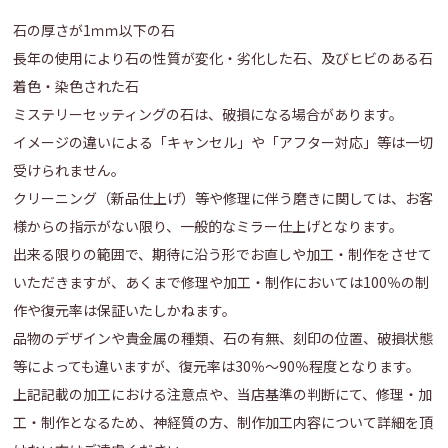
石の厚さが1ｍｍ以下の石
長年の使用により石の性質が変化・劣化した石、及びヒビのある石
着色・染色された石
ミステリーセッティングの石は、破損になる場合があります。
イメージの違いによる「キャンセル」や「アフター対応」等は一切
受けられません。
クリーニング（新品仕上げ）等や修理に伴う磨きに関しては、お客
様からの指示がない限り、一般的なミラー仕上げとなります。
出来る限りの範囲で、期待に沿う形でお直しや加工・制作をさせて
いただきますが、あくまで修理や加工・制作においては100％の制
作や復元率は保証いたしかねます。
品物のデザインや貴金属の種類、石の有無、刻印の位置、破損状態
等によっても違いますが、復元率は30％～90％程度となります。
上記記載の加工における注意点や、当店基準の判断にて、修理・加
工・制作となるため、神経質の方、制作加工内容について詳細を頂