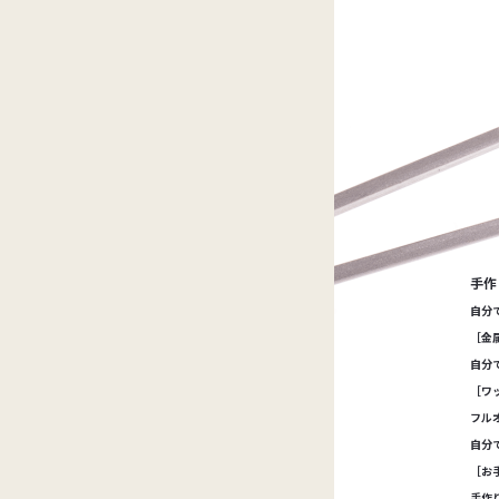
手作
自分
［金
自分
［ワ
フル
自分
［お
手作