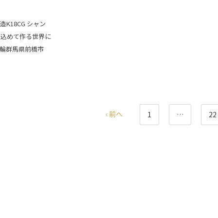
K18CG シャン
を込めて作る世界に
輪群馬県前橋市
‹ 前へ
1
…
22