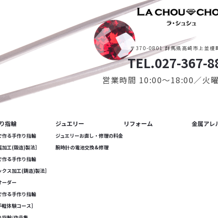
〒370-0801 群馬県高崎市上並榎町
TEL.027-367-8
営業時間 10:00〜18:00／
り指輪
ジュエリー
リフォーム
金属アレ
で作る手作り指輪
ジュエリーお直し・修理の料金
属加工(鍛造)製法］
腕時計の電池交換&修理
で作る手作り指輪
ックス加工(鋳造)製法］
オーダー
で作る手作り指輪
手軽体験コース］
り指輪/作品集