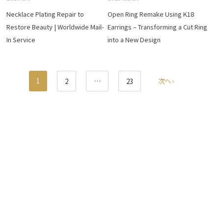
Necklace Plating Repair to
Open Ring Remake Using K18
Restore Beauty | Worldwide Mail-
Earrings – Transforming a Cut Ring
In Service
into a New Design
1
次へ ›
2
…
23