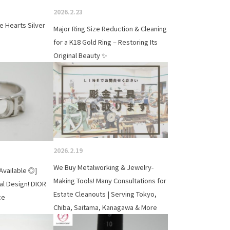
2026.2.23
e Hearts Silver
Major Ring Size Reduction & Cleaning
for a K18 Gold Ring – Restoring Its
Original Beauty ✨
2026.2.19
We Buy Metalworking & Jewelry-
Available ◎]
Making Tools! Many Consultations for
al Design! DIOR
Estate Cleanouts | Serving Tokyo,
ce
Chiba, Saitama, Kanagawa & More