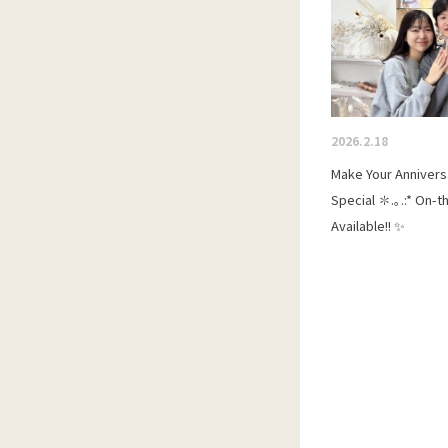
2026.2.18
Make Your Anniver
Special ✽.｡.:* On-
Available!! ✨