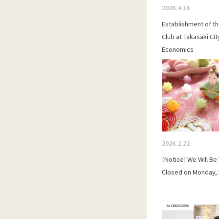
2026.4.16
Establishment of t
Club at Takasaki Cit
Economics
2026.2.22
[Notice] We Will Be
Closed on Monday, 