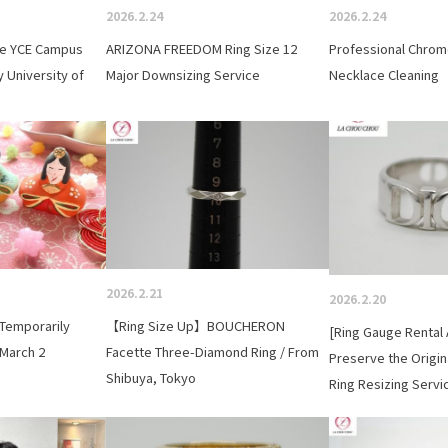
2026.2.24
2026.2.24
he YCE Campus
ARIZONA FREEDOM Ring Size 12
Professional Chrom
y University of
Major Downsizing Service
Necklace Cleaning
2026.2.21
2026.2.20
 Temporarily
【Ring Size Up】BOUCHERON
[Ring Gauge Rental 
March 2
Facette Three-Diamond Ring / From
Preserve the Origin
Shibuya, Tokyo
Ring Resizing Servi