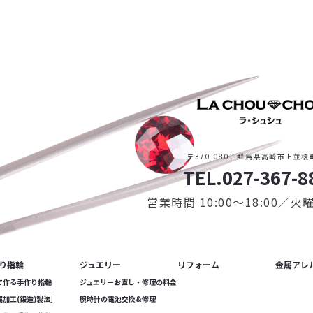
〒370-0801 群馬県高崎市上並榎町
TEL.027-367-8
営業時間 10:00〜18:00／
り指輪
ジュエリー
リフォーム
金属アレ
で作る手作り指輪
ジュエリーお直し・修理の料金
属加工(鍛造)製法］
腕時計の電池交換&修理