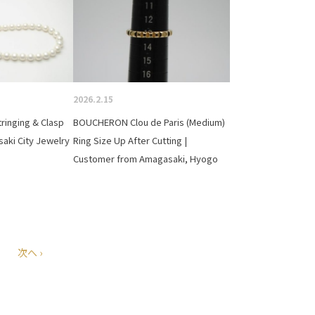
2026.2.15
ringing & Clasp
BOUCHERON Clou de Paris (Medium)
aki City Jewelry
Ring Size Up After Cutting |
Customer from Amagasaki, Hyogo
次へ ›