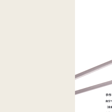
手作
自分
［金