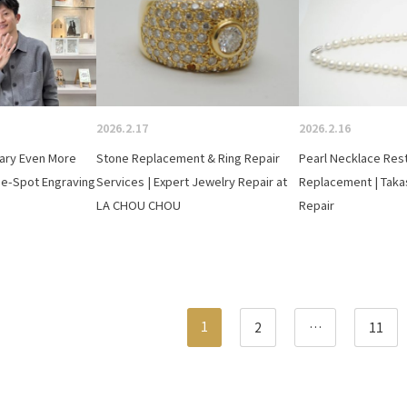
2026.2.17
2026.2.16
sary Even More
Stone Replacement & Ring Repair
Pearl Necklace Rest
the-Spot Engraving
Services | Expert Jewelry Repair at
Replacement | Takas
LA CHOU CHOU
Repair
1
2
…
11