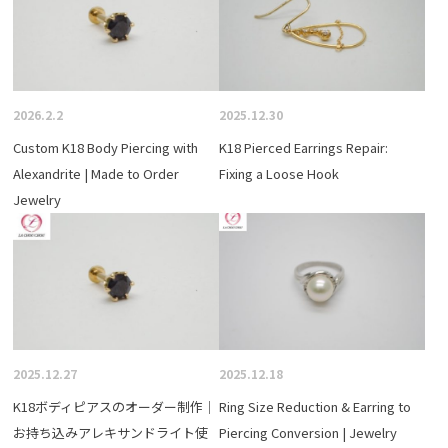
2026.2.2
2025.12.30
Custom K18 Body Piercing with
K18 Pierced Earrings Repair:
Alexandrite | Made to Order
Fixing a Loose Hook
Jewelry
2025.12.27
2025.12.18
K18ボディピアスのオーダー制作｜
Ring Size Reduction & Earring to
お持ち込みアレキサンドライト使
Piercing Conversion | Jewelry