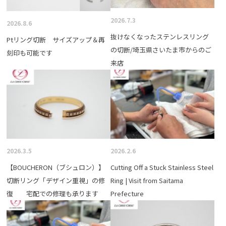
2026.7.3
2026.8.6
抜けなくなったステンレスリング
Ptリング切断 サイズアップ＆再
の切断/埼玉県さいたま市からのご
刻印も可能です
来店
2026.3.5
2026.2.6
【BOUCHERON（ブシュロン）】
Cutting Off a Stuck Stainless Steel
切断リング「デザイン重視」の修
Ring | Visit from Saitama
復 宅配での修理も承ります
Prefecture