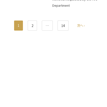
Department
1
次へ ›
2
…
14