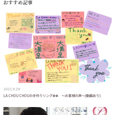
おすすめ記事
ゲ
ー
シ
ョ
ン
2022.9.29
LA CHOU CHOUの手作りリング❁❁ ～お客様の声～(動画あり)