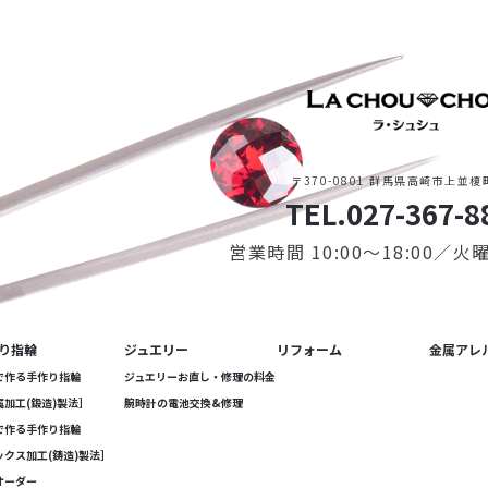
〒370-0801 群馬県高崎市上並榎町
TEL.027-367-8
営業時間 10:00〜18:00／
り指輪
ジュエリー
リフォーム
金属アレ
で作る手作り指輪
ジュエリーお直し・修理の料金
属加工(鍛造)製法］
腕時計の電池交換&修理
で作る手作り指輪
ックス加工(鋳造)製法］
オーダー