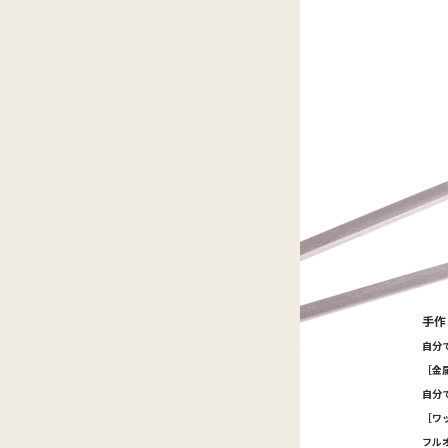
手作
自分
［金
自分
［ワ
フル