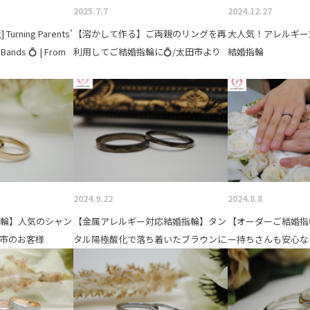
2025.7.7
2024.12.27
] Turning Parents’
【溶かして作る】ご両親のリングを再
大人気！アレルギー
 Bands 💍 | From
利用してご結婚指輪に💍/太田市より
結婚指輪
2024.9.22
2024.8.8
指輪】人気のシャン
【金属アレルギー対応結婚指輪】タン
【オーダーご結婚指
市のお客様
タル陽極酸化で落ち着いたブラウンに
ー持ちさんも安心な