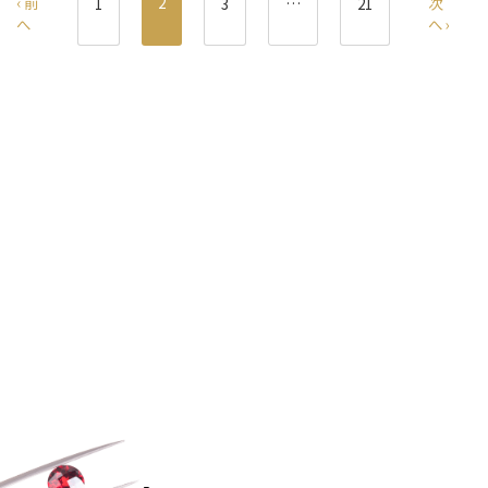
‹ 前
2
次
1
3
…
21
へ
へ ›