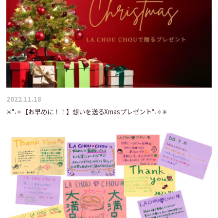
2022.11.18
✳°˖✧【お早めに！！】想いを送るXmasプレゼント°˖✧✳