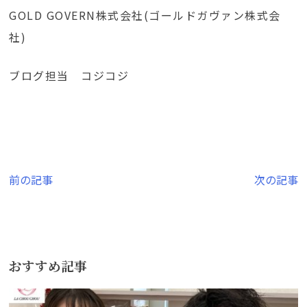
GOLD GOVERN株式会社(ゴールドガヴァン株式会
社)
ブログ担当 コジコジ
投
前の記事
次の記事
稿
ナ
ビ
おすすめ記事
ゲ
ー