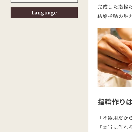
完成した指輪
Language
結婚指輪の魅
指輪作り
「不器用だか
「本当に作れ