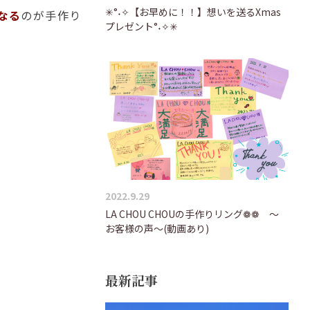
✳°˖✧【お早めに！！】想いを送るXmas
なる
のが手作り
プレゼント°˖✧✳
2022.9.29
LA CHOU CHOUの手作りリング❁❁ ～
お客様の声～(動画あり)
最新記事