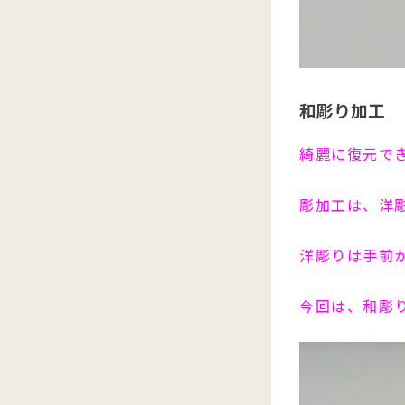
和彫り加工
綺麗に復元で
彫加工は、洋
洋彫りは手前
今回は、和彫り