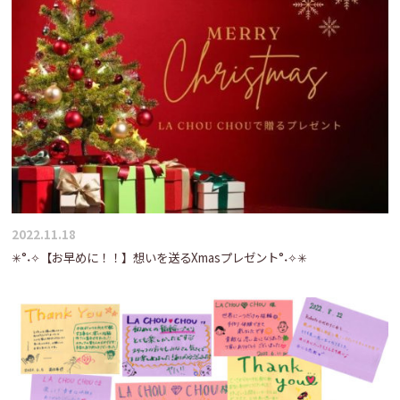
2022.11.18
✳°˖✧【お早めに！！】想いを送るXmasプレゼント°˖✧✳