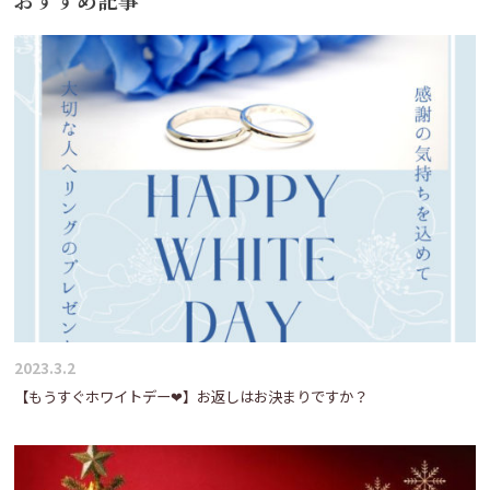
ゲ
ー
シ
ョ
ン
2023.3.2
【もうすぐホワイトデー❤】お返しはお決まりですか？