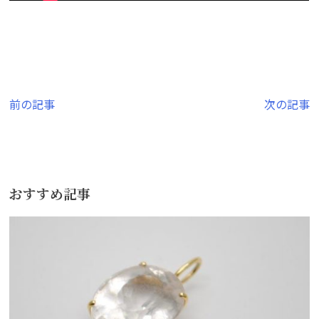
投
前の記事
次の記事
稿
ナ
ビ
おすすめ記事
ゲ
ー
シ
ョ
ン