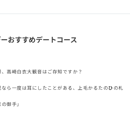
デーおすすめデートコース
様、高崎白衣大観音はご存知ですか？
民なら一度は耳にしたことがある、上毛かるたの
ひ
の札
悲の御手」