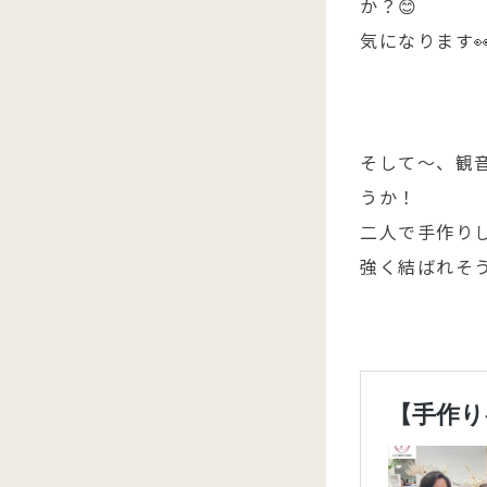
か？😊
気になります
そして～、観
うか！
二人で手作り
強く結ばれそ