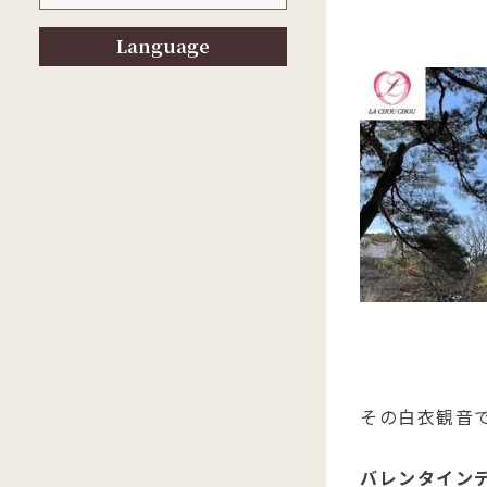
Language
その白衣観音
バレンタインデ