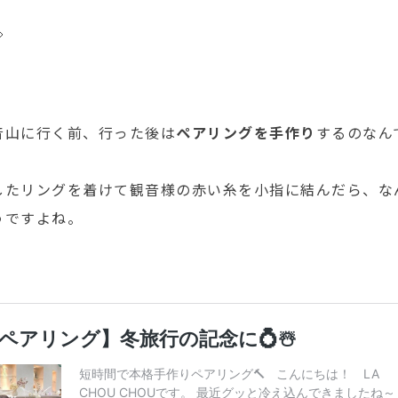

音山に行く前、行った後は
ペアリングを手作り
するのなん
したリングを着けて観音様の赤い糸を小指に結んだら、な
うですよね。