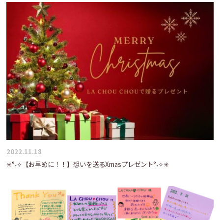
2022.11.18
✳°˖✧【お早めに！！】想いを送るXmasプレゼント°˖✧✳