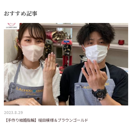
ビ
おすすめ記事
ゲ
ー
シ
ョ
ン
2023.8.29
【手作り結婚指輪】槌目模様＆ブラウンゴールド