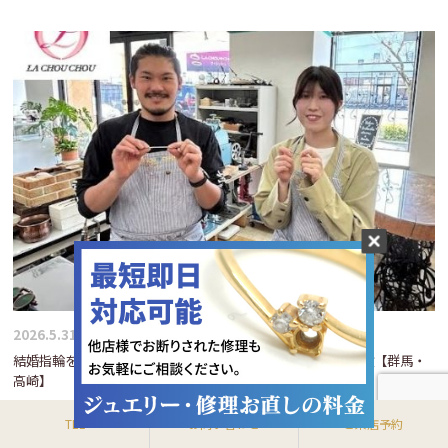
2026.5.31
結婚指輪を手作りするという選択｜Pt900鍛造リング制作体験【群馬・
高崎】
TEL
お問い合わせ
ご来店予約