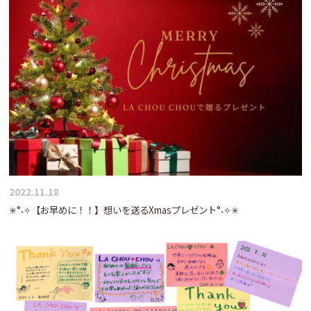
2022.11.18
✳°˖✧【お早めに！！】想いを送るXmasプレゼント°˖✧✳