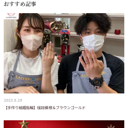
おすすめ記事
ゲ
ー
シ
ョ
ン
2023.8.29
【手作り結婚指輪】槌目模様＆ブラウンゴールド