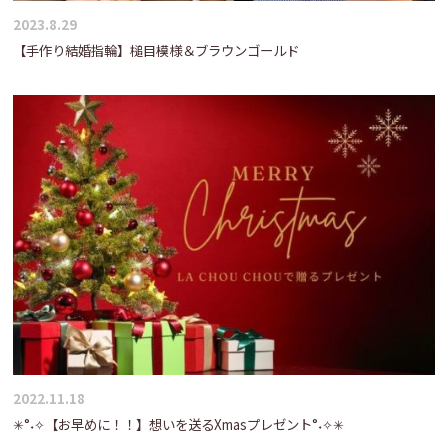
2023.8.29
【手作り結婚指輪】槌目模様＆ブラウンゴールド
2022.11.18
✳°˖✧【お早めに！！】想いを送るXmasプレゼント°˖✧✳