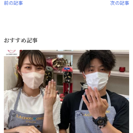
投
前の記事
次の記事
稿
ナ
ビ
おすすめ記事
ゲ
ー
シ
ョ
ン