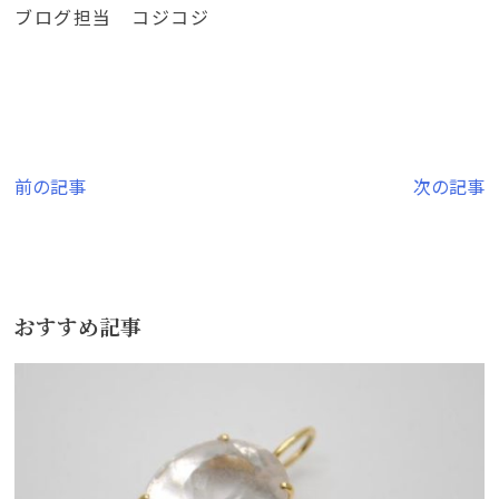
ブログ担当 コジコジ
投
前の記事
次の記事
稿
ナ
ビ
おすすめ記事
ゲ
ー
シ
ョ