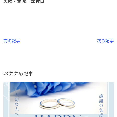
火曜・水曜 定休日
投
前の記事
次の記事
稿
ナ
ビ
おすすめ記事
ゲ
ー
シ
ョ
ン