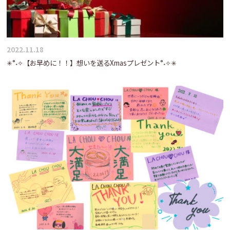
2022.11.18
✳°˖✧【お早めに！！】想いを送るXmasプレゼント°˖✧✳