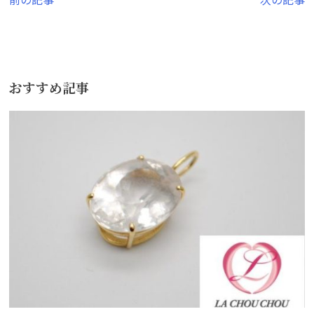
投
稿
ナ
ビ
おすすめ記事
ゲ
ー
シ
ョ
ン