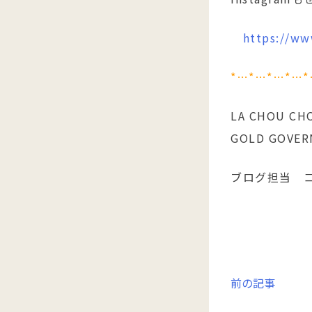
https://ww
*…*…*…*…*
LA CHOU CH
GOLD GOV
ブログ担当 
投
前の記事
稿