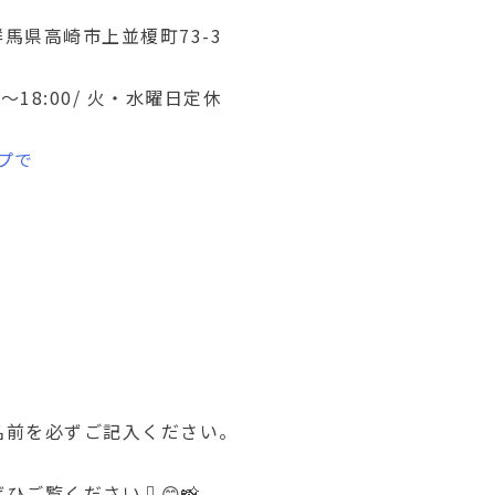
1 群馬県高崎市上並榎町73-3
0～18:00/ 火・水曜日定休
プで
名前を必ずご記入ください。
mもぜひご覧ください⇩😊📸