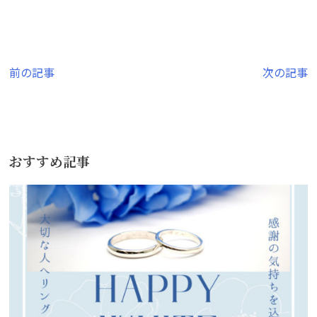
投
前の記事
次の記事
稿
ナ
ビ
おすすめ記事
ゲ
ー
シ
ョ
ン