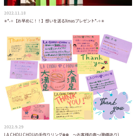
2022.11.18
✳°˖✧【お早めに！！】想いを送るXmasプレゼント°˖✧✳
2022.9.29
LA CHOU CHOUの手作りリング❁❁ ～お客様の声～(動画あり)