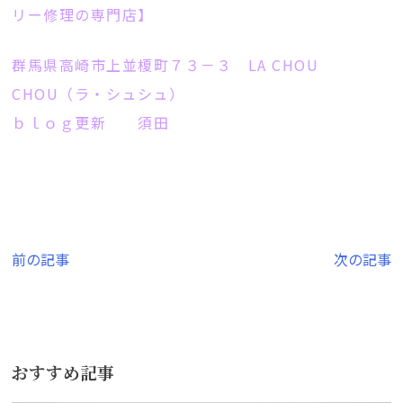
リー修理の専門店】
群馬県高崎市上並榎町７３－３ LA CHOU
CHOU（ラ・シュシュ）
ｂｌｏｇ更新 須田
投
前の記事
次の記事
稿
ナ
ビ
おすすめ記事
ゲ