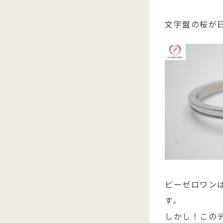
文字盤の桜が
ビーゼロワン
す。
しかし！この