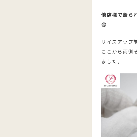
他店様で断ら
😊
サイズアップ前
ここから両側
ました。