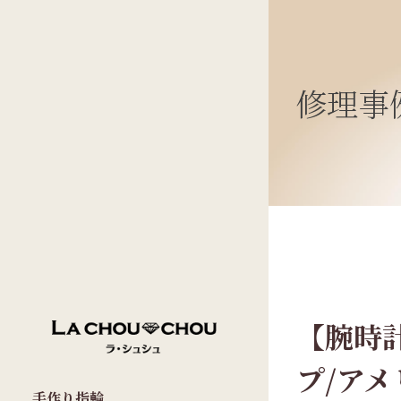
修理事
【腕時計
プ/ア
手作り指輪