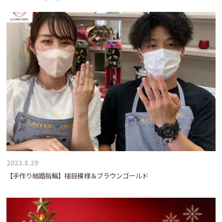
ゲ
ー
シ
ョ
ン
2023.8.29
【手作り結婚指輪】槌目模様＆ブラウンゴールド