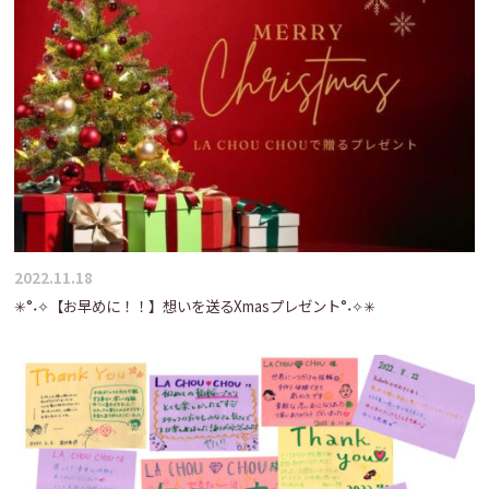
2022.11.18
✳°˖✧【お早めに！！】想いを送るXmasプレゼント°˖✧✳