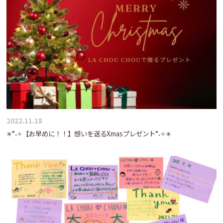
2022.11.18
✳°˖✧【お早めに！！】想いを送るXmasプレゼント°˖✧✳