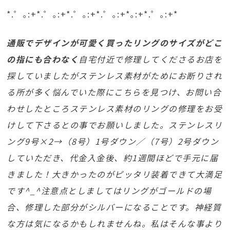
*.゜｡:+*.゜｡:+*.゜｡:+*.゜｡:+*｡:+*.゜｡:+*
通販でデザインが可愛く買ったリングのサイズがどこ
の指にも合わなく
自宅付近で修理してくださるお店を
探していましたがステンレス素材がためにお断りされ
る所が多く悩んでいた際にこちらを見つけ、お問い合
わせしたところステンレス素材のリングの修理をお受
けして下さるとの事でお願いしました。
ステンレスリ
ング9号×2→（8号）1号ダウン／（7号）2号ダウン
していただき、代金入金後、約1週間ほどで手元に届
きました！大きかったのがピッタリ装着できて大満足
です^_^
注意点としましてはリングがゴールドの場
合、修理した部分がシルバーになることです。神経質
な方は気になるかもしれませんね。私はそんな事より