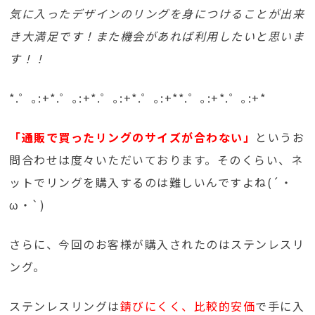
気に入ったデザインのリングを身につけることが出来
き大満足です！また機会があれば利用したいと思いま
す！！
*.゜｡:+*.゜｡:+*.゜｡:+*.゜｡:+**.゜｡:+*.゜｡:+*
「通販で買ったリングのサイズが合わない」
というお
問合わせは度々いただいております。そのくらい、ネ
ットでリングを購入するのは難しいんですよね(´・
ω・`)
さらに、今回のお客様が購入されたのはステンレスリ
ング。
ステンレスリングは
錆びにくく、比較的安価
で手に入