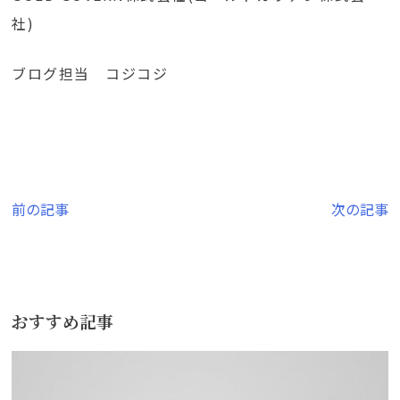
社)
ブログ担当 コジコジ
投
前の記事
次の記事
稿
ナ
ビ
おすすめ記事
ゲ
ー