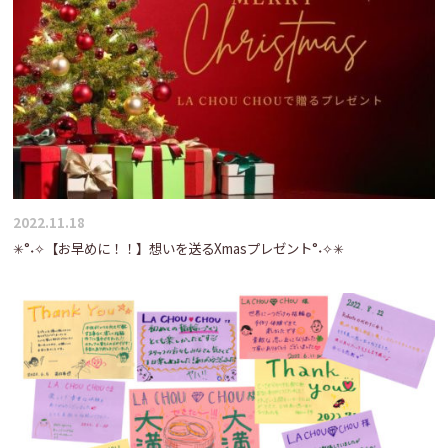
2022.11.18
✳°˖✧【お早めに！！】想いを送るXmasプレゼント°˖✧✳