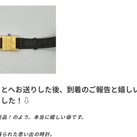
もとへお送りした後、到着のご報告と嬉し
ました！⇩
新品！のよう。本当に嬉しい😆です。
譲られた思い出の時計。