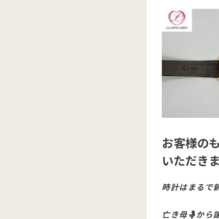
お客様の
いただき
時計はまるで
亡き母🤱から