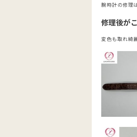
腕時計の修理は
修理後が
変色も取れ綺