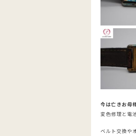
今は亡きお母
変色修理と電
ベルト交換や