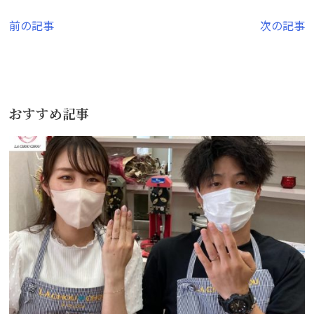
投
前の記事
次の記事
稿
ナ
ビ
おすすめ記事
ゲ
ー
シ
ョ
ン