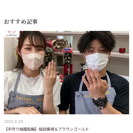
ナ
ビ
おすすめ記事
ゲ
ー
シ
ョ
ン
2023.8.29
【手作り結婚指輪】槌目模様＆ブラウンゴールド