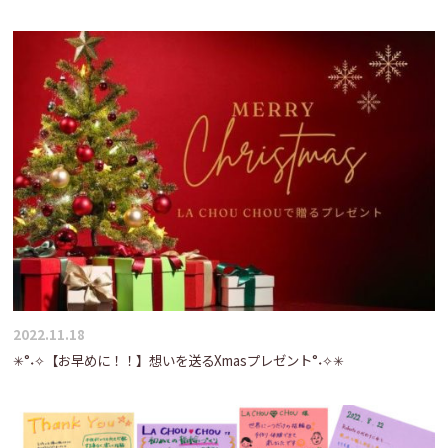
2022.11.18
✳°˖✧【お早めに！！】想いを送るXmasプレゼント°˖✧✳